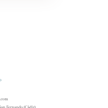
o
l.com
an Fernando (Cádiz)