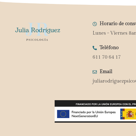
Horario de cons
Lunes - Viernes 8a
Teléfono
611 70 64 17
Email
juliarodriguezpsic