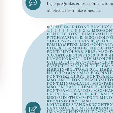
hago preguntas en relación a ti, tu hi
objetivos, tus limitaciones, etc.
@FONT-FACE {FONT-FAMILY:"
1:2 4 5 3 5 4 6 3 2 4; MSO-FO
GENERIC-FONT-FAMILY:AUTO;
PITCH:VARIABLE; MSO-FONT-S
1107305727 0 0 415 0;}@FONT
FAMILY:APTOS; MSO-FONT-ALT
CHARSET:0; MSO-GENERIC-FON
FONT-PITCH:VARIABLE; MSO-F
SIGNATURE:536871559 3 0 0 4
LI.MSONORMAL, DIV.MSONOR
UNHIDE:NO; MSO-STYLE-QFOR
PARENT:""; MARGIN-TOP:0CM;
MARGIN-BOTTOM:8.0PT; MARGI
HEIGHT:107%; MSO-PAGINAT
FONT-SIZE:11.0PT; FONT-FAMILY
MSO-ASCII-FONT-FAMILY:APTO
FONT:MINOR-LATIN; MSO-FARE
MSO-FAREAST-THEME-FONT:MI
FONT-FAMILY:APTOS; MSO-HA
LATIN; MSO-BIDI-FONT-FAMIL
MSO-BIDI-THEME-FONT:MINOR
KERNING:1.0PT; MSO-
LIGATURES:STANDARDCONTEXT
LANGUAGE:ES; MSO-FAREAST-
US;}.MSOCHPDEFAULT {MSO-S