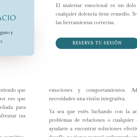
CIOS
El malestar emocional es un dol
cualquier dolencia tiene remedio. Te
ACIO
 el único
las herramientas correctas.
yudarte.
eguro y
o.
RESERVA TU SESIÓN
Entiendo que
emociones y comportamientos. A
por eso que
necesidades una visión integrativa.
señada para
Ya sea que estés luchando con la ansi
frentar tus
problemas de relaciones o cualquier o
ayudarte a encontrar soluciones efecti