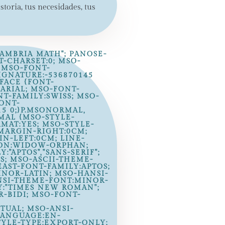
storia, tus necesidades, tus
CAMBRIA MATH"; PANOSE-
NT-CHARSET:0; MSO-
 MSO-FONT-
IGNATURE:-536870145
-FACE {FONT-
:ARIAL; MSO-FONT-
T-FAMILY:SWISS; MSO-
ONT-
15 0;}P.MSONORMAL,
MAL {MSO-STYLE-
MAT:YES; MSO-STYLE-
 MARGIN-RIGHT:0CM;
N-LEFT:0CM; LINE-
ION:WIDOW-ORPHAN;
:"APTOS","SANS-SERIF";
S; MSO-ASCII-THEME-
AST-FONT-FAMILY:APTOS;
NOR-LATIN; MSO-HANSI-
NSI-THEME-FONT:MINOR-
Y:"TIMES NEW ROMAN";
-BIDI; MSO-FONT-
UAL; MSO-ANSI-
LANGUAGE:EN-
TYLE-TYPE:EXPORT-ONLY;