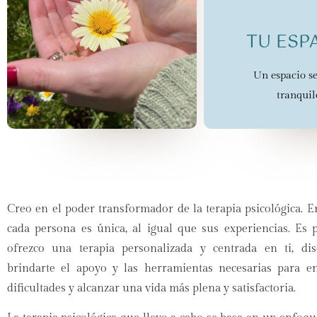
SIN JUI
TU ESP
Te acompaño con
objetivo de a
Un espacio s
tranquil
Creo en el poder transformador de la terapia psicológica. 
cada persona es única, al igual que sus experiencias. Es 
ofrezco una terapia personalizada y centrada en ti, di
CONTACTO
PERSONAL
brindarte el apoyo y las herramientas necesarias para en
dificultades y alcanzar una vida más plena y satisfactoria.
Estoy aquí para escucharte