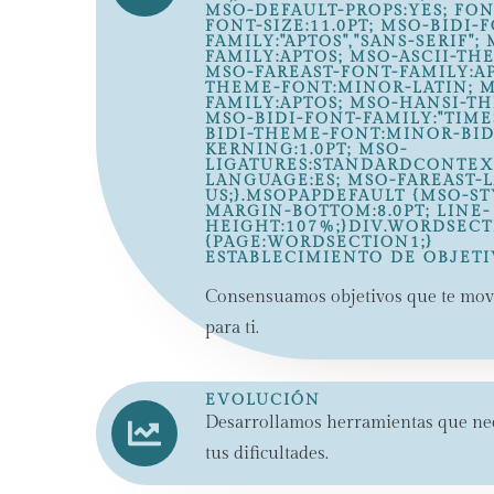
MSO-DEFAULT-PROPS:YES; FONT
FONT-SIZE:11.0PT; MSO-BIDI-F
FAMILY:"APTOS","SANS-SERIF";
FAMILY:APTOS; MSO-ASCII-TH
MSO-FAREAST-FONT-FAMILY:AP
THEME-FONT:MINOR-LATIN; M
FAMILY:APTOS; MSO-HANSI-T
MSO-BIDI-FONT-FAMILY:"TIM
BIDI-THEME-FONT:MINOR-BID
KERNING:1.0PT; MSO-
LIGATURES:STANDARDCONTEXT
LANGUAGE:ES; MSO-FAREAST-
US;}.MSOPAPDEFAULT {MSO-ST
MARGIN-BOTTOM:8.0PT; LINE-
HEIGHT:107%;}DIV.WORDSEC
{PAGE:WORDSECTION1;}
ESTABLECIMIENTO DE OBJET
Consensuamos objetivos que te movil
para ti.
EVOLUCIÓN
Desarrollamos herramientas que nec
tus dificultades.