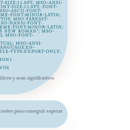
-SIZE:11.0PT; MSO-ANSI-
ONT-SIZE:11.0PT; FONT-
 MSO-ASCII-FONT-
EME-FONT:MINOR-LATIN;
TOS; MSO-FAREAST-
SO-HANSI-FONT-
HEME-FONT:MINOR-LATIN;
ES NEW ROMAN"; MSO-
I; MSO-FONT-
UAL; MSO-ANSI-
LANGUAGE:EN-
YLE-TYPE:EXPORT-ONLY;
TION1
IVOS
icen y sean significativos
esites para conseguir superar