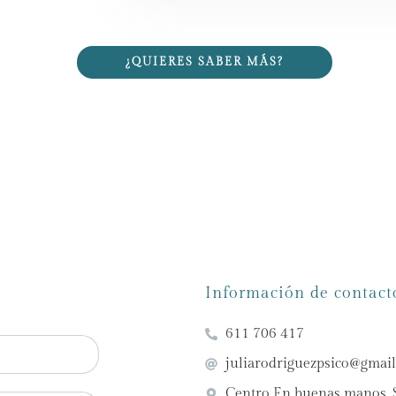
¿QUIERES SABER MÁS?
Información de contact
611 706 417
juliarodriguezpsico@gmai
Centro En buenas manos, S